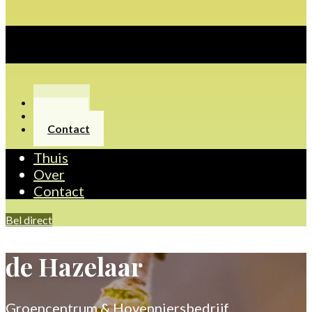
Thuis
Over
Contact
Thuis
Over
Contact
Bel direct
de Hazelaar
Groencentrum & Hovenniersbedrijf