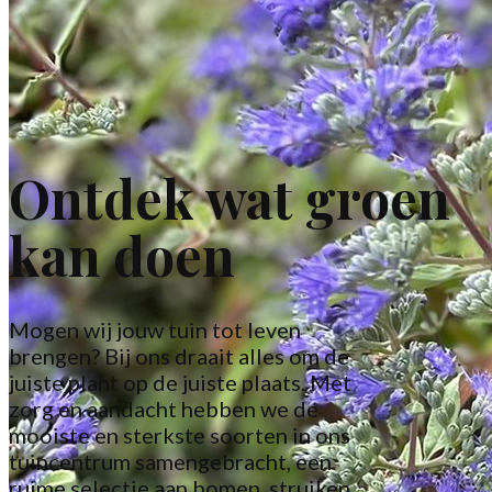
Ontdek wat groen
kan doen
Mogen wij jouw tuin tot leven
brengen? Bij ons draait alles om de
juiste plant op de juiste plaats. Met
zorg en aandacht hebben we de
mooiste en sterkste soorten in ons
tuincentrum samengebracht, een
ruime selectie aan bomen, struiken,