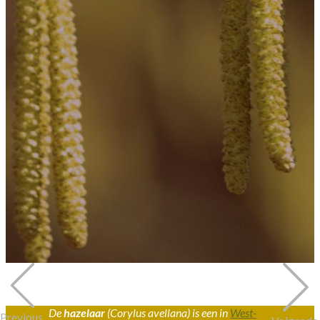
De
hazelaar
(
Corylus avellana
) is een in
West-
Previous