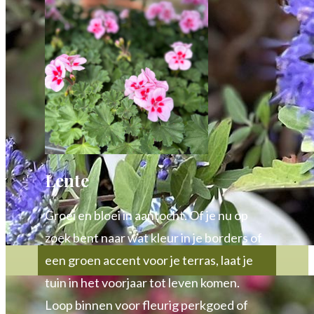
Lente
Groei en bloei in aantocht. Of je nu op
zoek bent naar wat kleur in je borders of
een groen accent voor je terras, laat je
tuin in het voorjaar tot leven komen.
Loop binnen voor fleurig perkgoed of