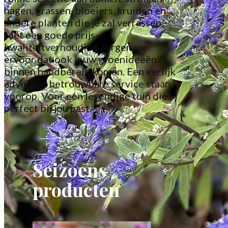
hagen, grassen, bloeiers, kruiden en
andere planten die je zal verrassen.
Met een goede prijs-
kwaliteitverhouding zorgen we
ervoor dat ook jouw groenideeën
binnen handbereik komen. Een eerlijk
advies en betrouwbare service staan
voorop. Voor een levendige tuin die
perfect bij jou past.
Seizoens
producten