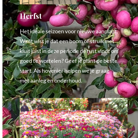
Herfst
Het ideale seizoen voor nieuwe aanplant.
Want wist je dat een boom of struik met
kluit juist in deze periode de rust vindt om
goed te wortelen? Geef je plant de beste
start. Als hovenier helpen we je graag
met aanleg en onderhoud.