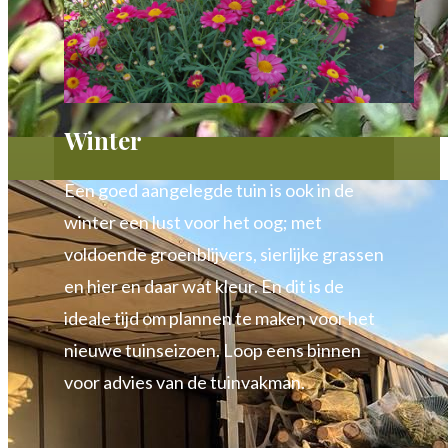
Winter
Een goed aangelegde tuin is ook in de
winter een lust voor het oog; met
voldoende groenblijvers, sierlijke grassen
en hier en daar wat kleur. En dit is de
ideale tijd om plannen te maken voor het
nieuwe tuinseizoen. Loop eens binnen
voor advies van de tuinvakman.